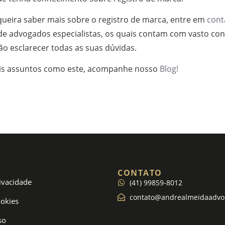
queira saber mais sobre o registro de marca, entre em
cont
de advogados especialistas, os quais contam com vasto co
o esclarecer todas as suas dúvidas.
ais assuntos como este, acompanhe nosso
Blog!
S
CONTATO
rivacidade
(41) 99859-8012
contato@andrealmeidaadvo
ookies
so