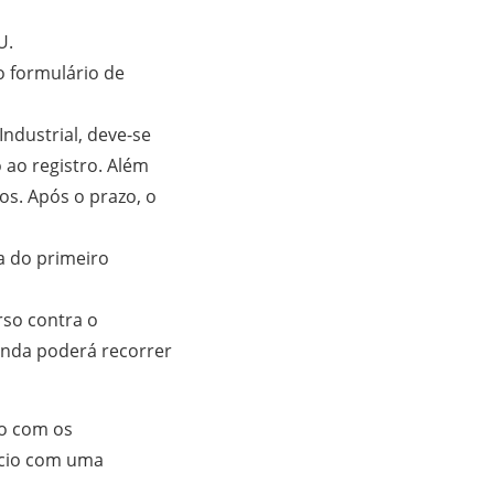
RU.
 formulário de
Industrial, deve-se
 ao registro. Além
s. Após o prazo, o
a do primeiro
rso contra o
inda poderá recorrer
ão com os
ício com uma