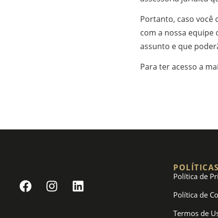
Portanto, caso você 
com a nossa equipe 
assunto e que poderã
Para ter acesso a m
POLÍTICA
Política de P
Política de C
Termos de U