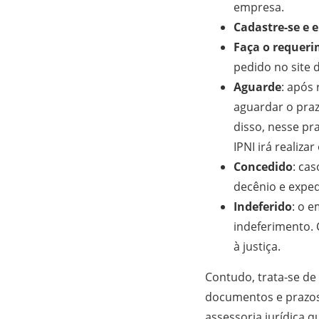
empresa.
Cadastre-se e 
Faça o requer
pedido no site 
Aguarde
: após
aguardar o praz
disso, nesse pr
IPNI irá realiza
Concedido
: ca
decênio e exped
Indeferido
: o 
indeferimento.
à justiça.
Contudo, trata-se d
documentos e prazos
assessoria jurídica 