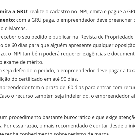
emita a GRU
: realize o cadastro no INPI, emita e pague a G
imento
: com a GRU paga, o empreendedor deve preencher o
do e-Marcas.
 receber o seu pedido e publicar na Revista de Propriedade 
o de 60 dias para que alguém apresente qualquer oposição
azo, o INPI também poderá requerer exigências e documento
r o exame de mérito.
so seja deferido o pedido, o empreendedor deve pagar a tax
ição do certificado em até 90 dias.
empreendedor tem o prazo de 60 dias para entrar com recu
 Caso o recurso também seja indeferido, o empreendedor a
e um procedimento bastante burocrático e que exige atenç
. Por essa razão, o mais recomendado é contar desde o in
que tenha conhecimento sobre registro de marca.