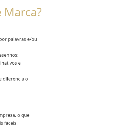
e Marca?
por palavras e/ou
desenhos;
inativos e
 diferencia o
empresa, o que
s fáceis.