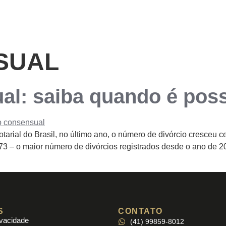
O ESCRITÓRIO
SUAL
al: saiba quando é poss
arial do Brasil, no último ano, o número de divórcio cresceu 
3 – o maior número de divórcios registrados desde o ano de 20
S
CONTATO
ivacidade
(41) 99859-8012