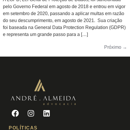
pelo Governo Federal em agosto de 2018 e entrou em vigor
em setembro de 2020, passando a aplicar multas em razão
do seu descumprimento, em agosto de 2021. Sua criação
foi baseada na General Data Protection Regulation (GDPR)
e representa um grande passo para a […]
Próximo
→
POLÍTICAS